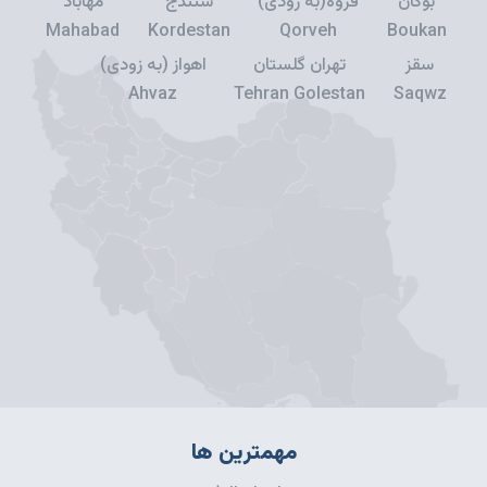
بوکان
قروه(به زودی)
سنندج
مهاباد
Mahabad
Kordestan
Qorveh
Boukan
سقز
تهران گلستان
اهواز (به زودی)
Ahvaz
Tehran Golestan
Saqwz
مهمترین ها