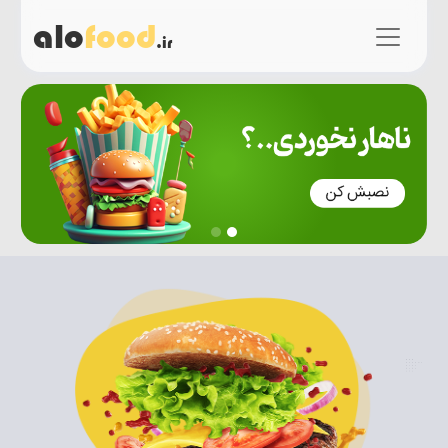
alo
food
.ir